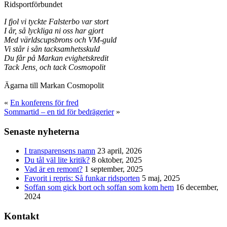
Ridsportförbundet
I fjol vi tyckte Falsterbo var stort
I år, så lyckliga ni oss har gjort
Med världscupsbrons och VM-guld
Vi står i sån tacksamhetsskuld
Du får på Markan evighetskredit
Tack Jens, och tack Cosmopolit
Ägarna till Markan Cosmopolit
«
En konferens för fred
Sommartid – en tid för bedrägerier
»
Senaste nyheterna
I transparensens namn
23 april, 2026
Du tål väl lite kritik?
8 oktober, 2025
Vad är en remont?
1 september, 2025
Favorit i repris: Så funkar ridsporten
5 maj, 2025
Soffan som gick bort och soffan som kom hem
16 december,
2024
Kontakt