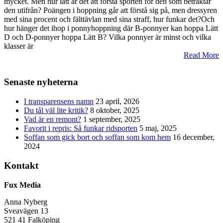
mycket. Men hur lätt är det att förstå sporten för den som betraktar
den utifrån? Poängen i hoppning går att förstå sig på, men dressyren
med sina procent och fälttävlan med sina straff, hur funkar det?Och
hur hänger det ihop i ponnyhoppning där B-ponnyer kan hoppa Lätt
D och D-ponnyer hoppa Lätt B? Vilka ponnyer är minst och vilka
klasser är
Read More
Senaste nyheterna
I transparensens namn
23 april, 2026
Du tål väl lite kritik?
8 oktober, 2025
Vad är en remont?
1 september, 2025
Favorit i repris: Så funkar ridsporten
5 maj, 2025
Soffan som gick bort och soffan som kom hem
16 december,
2024
Kontakt
Fux Media
Anna Nyberg
Sveavägen 13
521 41 Falköping